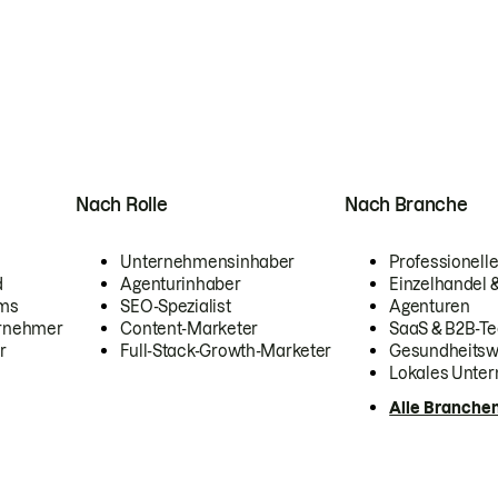
Nach Rolle
Nach Branche
Unternehmensinhaber
Professionelle
d
Agenturinhaber
Einzelhandel
ams
SEO-Spezialist
Agenturen
ernehmer
Content-Marketer
SaaS & B2B-Te
r
Full-Stack-Growth-Marketer
Gesundheits
Lokales Unte
Alle Branche