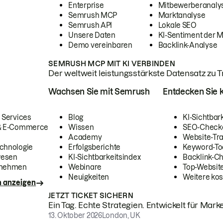
Enterprise
Mitbewerberanaly
Semrush MCP
Marktanalyse
Semrush API
Lokale SEO
Unsere Daten
KI-Sentiment der 
Demo vereinbaren
Backlink-Analyse
SEMRUSH MCP MIT KI VERBINDEN
Der weltweit leistungsstärkste Datensatz zu Tra
Wachsen Sie mit Semrush
Entdecken Sie k
 Services
Blog
KI-Sichtbar
 & E-Commerce
Wissen
SEO-Check
Academy
Website-Tra
chnologie
Erfolgsberichte
Keyword-To
wesen
KI-Sichtbarkeitsindex
Backlink-C
rnehmen
Webinare
Top-Website
Neuigkeiten
Weitere kos
n anzeigen
JETZT TICKET SICHERN
Ein Tag. Echte Strategien. Entwickelt für Marke
13. Oktober 2026
London, UK