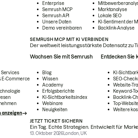
Enterprise
Mitbewerberanaly
Semrush MCP
Marktanalyse
Semrush API
Lokale SEO
Unsere Daten
KI-Sentiment der 
Demo vereinbaren
Backlink-Analyse
SEMRUSH MCP MIT KI VERBINDEN
Der weltweit leistungsstärkste Datensatz zu Tra
Wachsen Sie mit Semrush
Entdecken Sie k
 Services
Blog
KI-Sichtbar
 & E-Commerce
Wissen
SEO-Check
Academy
Website-Tra
chnologie
Erfolgsberichte
Keyword-To
wesen
KI-Sichtbarkeitsindex
Backlink-C
rnehmen
Webinare
Top-Website
Neuigkeiten
Weitere kos
n anzeigen
JETZT TICKET SICHERN
Ein Tag. Echte Strategien. Entwickelt für Marke
13. Oktober 2026
London, UK