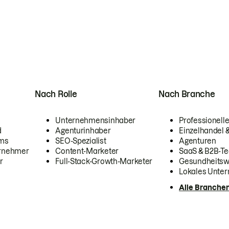
Nach Rolle
Nach Branche
Unternehmensinhaber
Professionelle
d
Agenturinhaber
Einzelhandel
ams
SEO-Spezialist
Agenturen
ernehmer
Content-Marketer
SaaS & B2B-Te
r
Full-Stack-Growth-Marketer
Gesundheits
Lokales Unte
Alle Branche