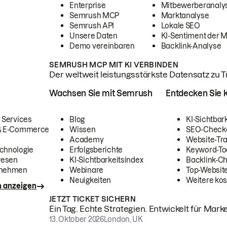
Enterprise
Mitbewerberanaly
Semrush MCP
Marktanalyse
Semrush API
Lokale SEO
Unsere Daten
KI-Sentiment der 
Demo vereinbaren
Backlink-Analyse
SEMRUSH MCP MIT KI VERBINDEN
Der weltweit leistungsstärkste Datensatz zu Tra
Wachsen Sie mit Semrush
Entdecken Sie k
 Services
Blog
KI-Sichtbar
 & E-Commerce
Wissen
SEO-Check
Academy
Website-Tra
chnologie
Erfolgsberichte
Keyword-To
wesen
KI-Sichtbarkeitsindex
Backlink-C
rnehmen
Webinare
Top-Website
Neuigkeiten
Weitere kos
n anzeigen
JETZT TICKET SICHERN
Ein Tag. Echte Strategien. Entwickelt für Marke
13. Oktober 2026
London, UK