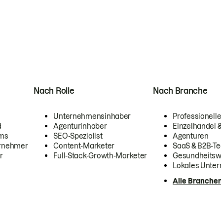
Nach Rolle
Nach Branche
Unternehmensinhaber
Professionelle
d
Agenturinhaber
Einzelhandel
ams
SEO-Spezialist
Agenturen
ernehmer
Content-Marketer
SaaS & B2B-Te
r
Full-Stack-Growth-Marketer
Gesundheits
Lokales Unte
Alle Branche