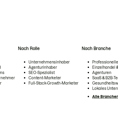
Nach Rolle
Nach Branche
Unternehmensinhaber
Professionelle
d
Agenturinhaber
Einzelhandel
ams
SEO-Spezialist
Agenturen
ernehmer
Content-Marketer
SaaS & B2B-Te
r
Full-Stack-Growth-Marketer
Gesundheits
Lokales Unte
Alle Branche