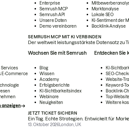
Enterprise
Mitbewerberanaly
Semrush MCP
Marktanalyse
Semrush API
Lokale SEO
Unsere Daten
KI-Sentiment der 
Demo vereinbaren
Backlink-Analyse
SEMRUSH MCP MIT KI VERBINDEN
Der weltweit leistungsstärkste Datensatz zu Tra
Wachsen Sie mit Semrush
Entdecken Sie k
 Services
Blog
KI-Sichtbar
 & E-Commerce
Wissen
SEO-Check
Academy
Website-Tra
chnologie
Erfolgsberichte
Keyword-To
wesen
KI-Sichtbarkeitsindex
Backlink-C
rnehmen
Webinare
Top-Website
Neuigkeiten
Weitere kos
n anzeigen
JETZT TICKET SICHERN
Ein Tag. Echte Strategien. Entwickelt für Marke
13. Oktober 2026
London, UK