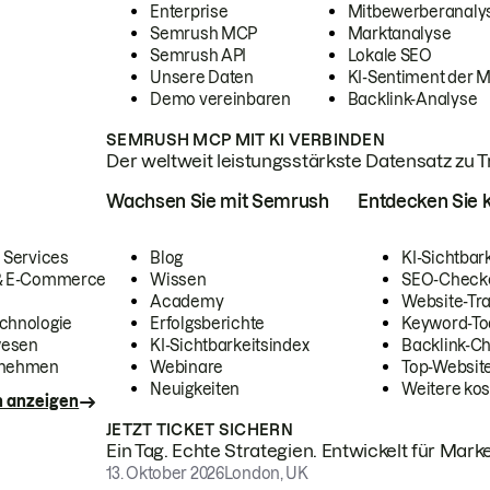
Enterprise
Mitbewerberanaly
Semrush MCP
Marktanalyse
Semrush API
Lokale SEO
Unsere Daten
KI-Sentiment der 
Demo vereinbaren
Backlink-Analyse
SEMRUSH MCP MIT KI VERBINDEN
Der weltweit leistungsstärkste Datensatz zu Tra
Wachsen Sie mit Semrush
Entdecken Sie k
 Services
Blog
KI-Sichtbar
 & E-Commerce
Wissen
SEO-Check
Academy
Website-Tra
chnologie
Erfolgsberichte
Keyword-To
wesen
KI-Sichtbarkeitsindex
Backlink-C
rnehmen
Webinare
Top-Website
Neuigkeiten
Weitere kos
n anzeigen
JETZT TICKET SICHERN
Ein Tag. Echte Strategien. Entwickelt für Marke
13. Oktober 2026
London, UK