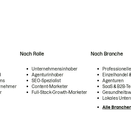
Nach Rolle
Nach Branche
Unternehmensinhaber
Professionelle
d
Agenturinhaber
Einzelhandel
ams
SEO-Spezialist
Agenturen
ernehmer
Content-Marketer
SaaS & B2B-Te
r
Full-Stack-Growth-Marketer
Gesundheits
Lokales Unte
Alle Branche