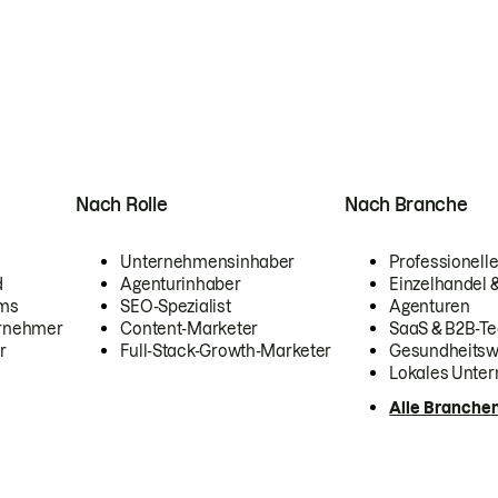
Nach Rolle
Nach Branche
Unternehmensinhaber
Professionelle
d
Agenturinhaber
Einzelhandel
ams
SEO-Spezialist
Agenturen
ernehmer
Content-Marketer
SaaS & B2B-Te
r
Full-Stack-Growth-Marketer
Gesundheits
Lokales Unte
Alle Branche