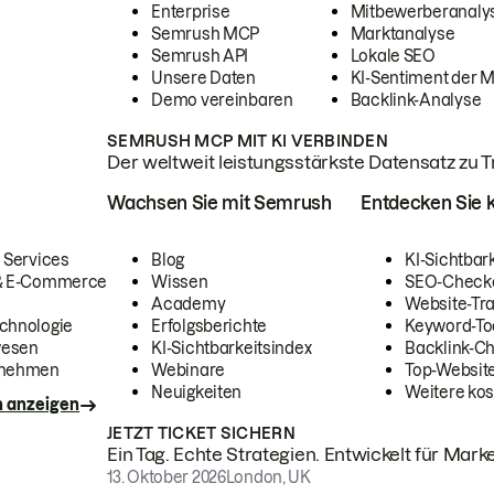
Enterprise
Mitbewerberanaly
Semrush MCP
Marktanalyse
Semrush API
Lokale SEO
Unsere Daten
KI-Sentiment der 
Demo vereinbaren
Backlink-Analyse
SEMRUSH MCP MIT KI VERBINDEN
Der weltweit leistungsstärkste Datensatz zu Tra
Wachsen Sie mit Semrush
Entdecken Sie k
 Services
Blog
KI-Sichtbar
 & E-Commerce
Wissen
SEO-Check
Academy
Website-Tra
chnologie
Erfolgsberichte
Keyword-To
wesen
KI-Sichtbarkeitsindex
Backlink-C
rnehmen
Webinare
Top-Website
Neuigkeiten
Weitere kos
n anzeigen
JETZT TICKET SICHERN
Ein Tag. Echte Strategien. Entwickelt für Marke
13. Oktober 2026
London, UK