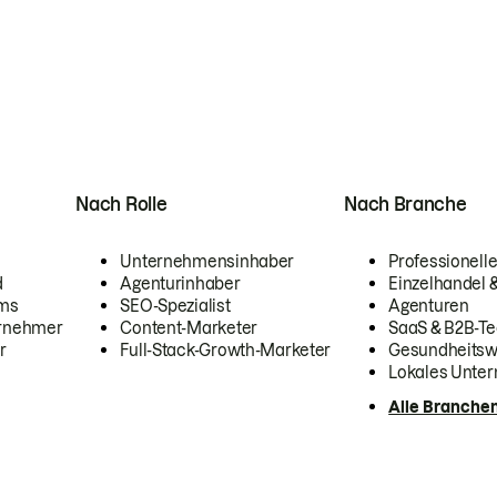
Nach Rolle
Nach Branche
Unternehmensinhaber
Professionelle
d
Agenturinhaber
Einzelhandel
ams
SEO-Spezialist
Agenturen
ernehmer
Content-Marketer
SaaS & B2B-Te
r
Full-Stack-Growth-Marketer
Gesundheits
Lokales Unte
Alle Branche