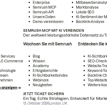
Enterprise
Mitbewerberanaly
Semrush MCP
Marktanalyse
Semrush API
Lokale SEO
Unsere Daten
KI-Sentiment der 
Demo vereinbaren
Backlink-Analyse
SEMRUSH MCP MIT KI VERBINDEN
Der weltweit leistungsstärkste Datensatz zu Tra
Wachsen Sie mit Semrush
Entdecken Sie k
 Services
Blog
KI-Sichtbar
 & E-Commerce
Wissen
SEO-Check
Academy
Website-Tra
chnologie
Erfolgsberichte
Keyword-To
wesen
KI-Sichtbarkeitsindex
Backlink-C
rnehmen
Webinare
Top-Website
Neuigkeiten
Weitere kos
n anzeigen
JETZT TICKET SICHERN
Ein Tag. Echte Strategien. Entwickelt für Marke
13. Oktober 2026
London, UK