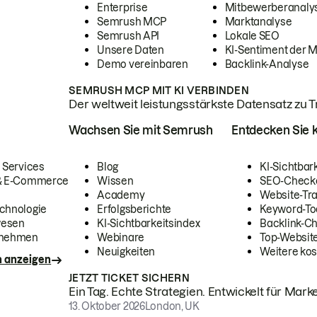
Enterprise
Mitbewerberanaly
Semrush MCP
Marktanalyse
Semrush API
Lokale SEO
Unsere Daten
KI-Sentiment der 
Demo vereinbaren
Backlink-Analyse
SEMRUSH MCP MIT KI VERBINDEN
Der weltweit leistungsstärkste Datensatz zu Tra
Wachsen Sie mit Semrush
Entdecken Sie k
 Services
Blog
KI-Sichtbar
 & E-Commerce
Wissen
SEO-Check
Academy
Website-Tra
chnologie
Erfolgsberichte
Keyword-To
wesen
KI-Sichtbarkeitsindex
Backlink-C
rnehmen
Webinare
Top-Website
Neuigkeiten
Weitere kos
n anzeigen
JETZT TICKET SICHERN
Ein Tag. Echte Strategien. Entwickelt für Marke
13. Oktober 2026
London, UK