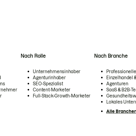
Nach Rolle
Nach Branche
Unternehmensinhaber
Professionelle
d
Agenturinhaber
Einzelhandel
ams
SEO-Spezialist
Agenturen
ernehmer
Content-Marketer
SaaS & B2B-Te
r
Full-Stack-Growth-Marketer
Gesundheits
Lokales Unte
Alle Branche