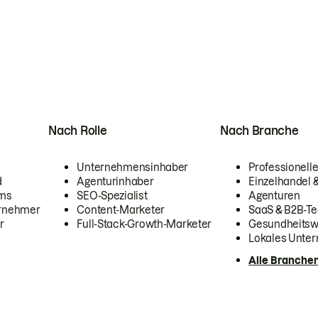
Nach Rolle
Nach Branche
Unternehmensinhaber
Professionelle
d
Agenturinhaber
Einzelhandel
ams
SEO-Spezialist
Agenturen
ernehmer
Content-Marketer
SaaS & B2B-Te
r
Full-Stack-Growth-Marketer
Gesundheits
Lokales Unte
Alle Branche