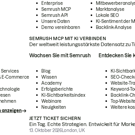
Enterprise
Mitbewerberanaly
Semrush MCP
Marktanalyse
Semrush API
Lokale SEO
Unsere Daten
KI-Sentiment der 
Demo vereinbaren
Backlink-Analyse
SEMRUSH MCP MIT KI VERBINDEN
Der weltweit leistungsstärkste Datensatz zu Tra
Wachsen Sie mit Semrush
Entdecken Sie k
 Services
Blog
KI-Sichtbar
 & E-Commerce
Wissen
SEO-Check
Academy
Website-Tra
chnologie
Erfolgsberichte
Keyword-To
wesen
KI-Sichtbarkeitsindex
Backlink-C
rnehmen
Webinare
Top-Website
Neuigkeiten
Weitere kos
n anzeigen
JETZT TICKET SICHERN
Ein Tag. Echte Strategien. Entwickelt für Marke
13. Oktober 2026
London, UK