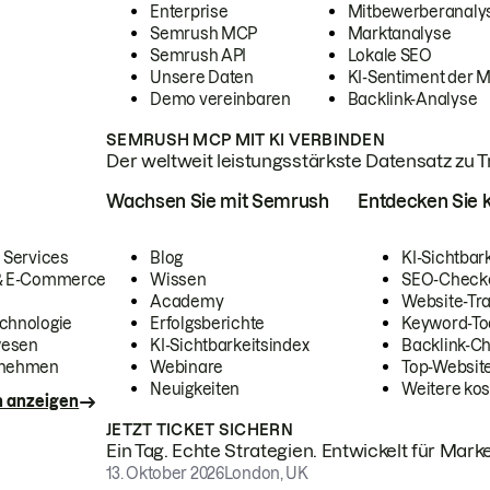
Enterprise
Mitbewerberanaly
Semrush MCP
Marktanalyse
Semrush API
Lokale SEO
Unsere Daten
KI-Sentiment der 
Demo vereinbaren
Backlink-Analyse
SEMRUSH MCP MIT KI VERBINDEN
Der weltweit leistungsstärkste Datensatz zu Tra
Wachsen Sie mit Semrush
Entdecken Sie k
 Services
Blog
KI-Sichtbar
 & E-Commerce
Wissen
SEO-Check
Academy
Website-Tra
chnologie
Erfolgsberichte
Keyword-To
wesen
KI-Sichtbarkeitsindex
Backlink-C
rnehmen
Webinare
Top-Website
Neuigkeiten
Weitere kos
n anzeigen
JETZT TICKET SICHERN
Ein Tag. Echte Strategien. Entwickelt für Marke
13. Oktober 2026
London, UK