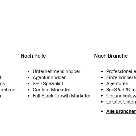
Nach Rolle
Nach Branche
Unternehmensinhaber
Professionelle
d
Agenturinhaber
Einzelhandel
ams
SEO-Spezialist
Agenturen
ernehmer
Content-Marketer
SaaS & B2B-Te
r
Full-Stack-Growth-Marketer
Gesundheits
Lokales Unte
Alle Branche