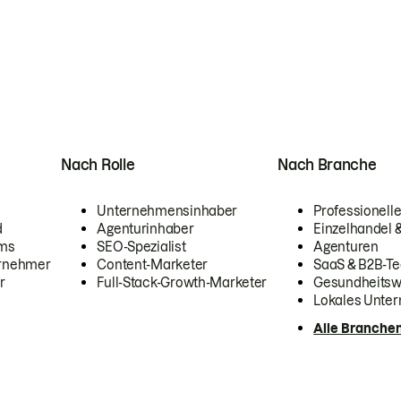
Nach Rolle
Nach Branche
Unternehmensinhaber
Professionelle
d
Agenturinhaber
Einzelhandel
ams
SEO-Spezialist
Agenturen
ernehmer
Content-Marketer
SaaS & B2B-Te
r
Full-Stack-Growth-Marketer
Gesundheits
Lokales Unte
Alle Branche