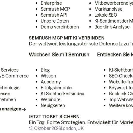
Enterprise
Mitbewerberanaly
Semrush MCP
Marktanalyse
Semrush API
Lokale SEO
Unsere Daten
KI-Sentiment der 
Demo vereinbaren
Backlink-Analyse
SEMRUSH MCP MIT KI VERBINDEN
Der weltweit leistungsstärkste Datensatz zu Tra
Wachsen Sie mit Semrush
Entdecken Sie k
 Services
Blog
KI-Sichtbar
 & E-Commerce
Wissen
SEO-Check
Academy
Website-Tra
chnologie
Erfolgsberichte
Keyword-To
wesen
KI-Sichtbarkeitsindex
Backlink-C
rnehmen
Webinare
Top-Website
Neuigkeiten
Weitere kos
n anzeigen
JETZT TICKET SICHERN
Ein Tag. Echte Strategien. Entwickelt für Marke
13. Oktober 2026
London, UK