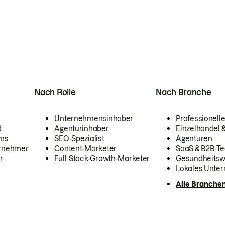
Nach Rolle
Nach Branche
Unternehmensinhaber
Professionelle
d
Agenturinhaber
Einzelhandel
ams
SEO-Spezialist
Agenturen
ernehmer
Content-Marketer
SaaS & B2B-Te
r
Full-Stack-Growth-Marketer
Gesundheits
Lokales Unte
Alle Branche