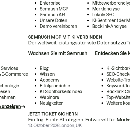
Enterprise
Mitbewerberanaly
Semrush MCP
Marktanalyse
Semrush API
Lokale SEO
Unsere Daten
KI-Sentiment der 
Demo vereinbaren
Backlink-Analyse
SEMRUSH MCP MIT KI VERBINDEN
Der weltweit leistungsstärkste Datensatz zu Tra
Wachsen Sie mit Semrush
Entdecken Sie k
 Services
Blog
KI-Sichtbar
 & E-Commerce
Wissen
SEO-Check
Academy
Website-Tra
chnologie
Erfolgsberichte
Keyword-To
wesen
KI-Sichtbarkeitsindex
Backlink-C
rnehmen
Webinare
Top-Website
Neuigkeiten
Weitere kos
n anzeigen
JETZT TICKET SICHERN
Ein Tag. Echte Strategien. Entwickelt für Marke
13. Oktober 2026
London, UK