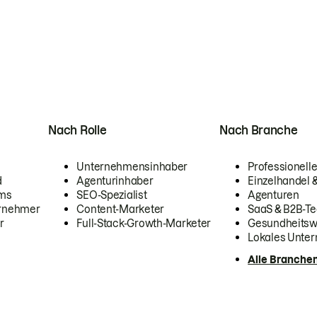
Nach Rolle
Nach Branche
Unternehmensinhaber
Professionelle
d
Agenturinhaber
Einzelhandel
ams
SEO-Spezialist
Agenturen
ernehmer
Content-Marketer
SaaS & B2B-Te
r
Full-Stack-Growth-Marketer
Gesundheits
Lokales Unte
Alle Branche