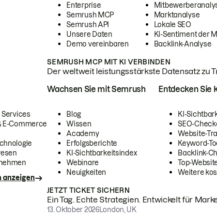
Enterprise
Mitbewerberanaly
Semrush MCP
Marktanalyse
Semrush API
Lokale SEO
Unsere Daten
KI-Sentiment der 
Demo vereinbaren
Backlink-Analyse
SEMRUSH MCP MIT KI VERBINDEN
Der weltweit leistungsstärkste Datensatz zu Tra
Wachsen Sie mit Semrush
Entdecken Sie k
 Services
Blog
KI-Sichtbar
 & E-Commerce
Wissen
SEO-Check
Academy
Website-Tra
chnologie
Erfolgsberichte
Keyword-To
wesen
KI-Sichtbarkeitsindex
Backlink-C
rnehmen
Webinare
Top-Website
Neuigkeiten
Weitere kos
n anzeigen
JETZT TICKET SICHERN
Ein Tag. Echte Strategien. Entwickelt für Marke
13. Oktober 2026
London, UK