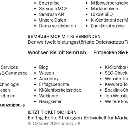
Enterprise
Mitbewerberanaly
Semrush MCP
Marktanalyse
Semrush API
Lokale SEO
Unsere Daten
KI-Sentiment der 
Demo vereinbaren
Backlink-Analyse
SEMRUSH MCP MIT KI VERBINDEN
Der weltweit leistungsstärkste Datensatz zu Tra
Wachsen Sie mit Semrush
Entdecken Sie k
 Services
Blog
KI-Sichtbar
 & E-Commerce
Wissen
SEO-Check
Academy
Website-Tra
chnologie
Erfolgsberichte
Keyword-To
wesen
KI-Sichtbarkeitsindex
Backlink-C
rnehmen
Webinare
Top-Website
Neuigkeiten
Weitere kos
n anzeigen
JETZT TICKET SICHERN
Ein Tag. Echte Strategien. Entwickelt für Marke
13. Oktober 2026
London, UK