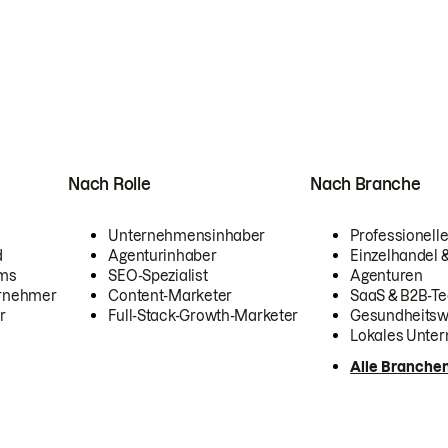
Nach Rolle
Nach Branche
Unternehmensinhaber
Professionelle
d
Agenturinhaber
Einzelhandel
ams
SEO-Spezialist
Agenturen
ernehmer
Content-Marketer
SaaS & B2B-Te
r
Full-Stack-Growth-Marketer
Gesundheits
Lokales Unte
Alle Branche