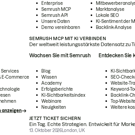
Enterprise
Mitbewerberanaly
Semrush MCP
Marktanalyse
Semrush API
Lokale SEO
Unsere Daten
KI-Sentiment der 
Demo vereinbaren
Backlink-Analyse
SEMRUSH MCP MIT KI VERBINDEN
Der weltweit leistungsstärkste Datensatz zu Tra
Wachsen Sie mit Semrush
Entdecken Sie k
 Services
Blog
KI-Sichtbar
 & E-Commerce
Wissen
SEO-Check
Academy
Website-Tra
chnologie
Erfolgsberichte
Keyword-To
wesen
KI-Sichtbarkeitsindex
Backlink-C
rnehmen
Webinare
Top-Website
Neuigkeiten
Weitere kos
n anzeigen
JETZT TICKET SICHERN
Ein Tag. Echte Strategien. Entwickelt für Marke
13. Oktober 2026
London, UK