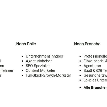
Nach Rolle
Nach Branche
Unternehmensinhaber
Professionelle
d
Agenturinhaber
Einzelhandel
ams
SEO-Spezialist
Agenturen
ernehmer
Content-Marketer
SaaS & B2B-Te
r
Full-Stack-Growth-Marketer
Gesundheits
Lokales Unte
Alle Branche