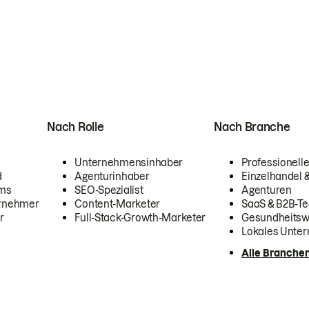
Nach Rolle
Nach Branche
Unternehmensinhaber
Professionelle
d
Agenturinhaber
Einzelhandel
ams
SEO-Spezialist
Agenturen
ernehmer
Content-Marketer
SaaS & B2B-Te
r
Full-Stack-Growth-Marketer
Gesundheits
Lokales Unte
Alle Branche