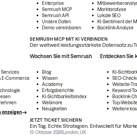
Enterprise
Mitbewerberanaly
Semrush MCP
Marktanalyse
Semrush API
Lokale SEO
Unsere Daten
KI-Sentiment der 
Demo vereinbaren
Backlink-Analyse
SEMRUSH MCP MIT KI VERBINDEN
Der weltweit leistungsstärkste Datensatz zu Tra
Wachsen Sie mit Semrush
Entdecken Sie k
 Services
Blog
KI-Sichtbar
 & E-Commerce
Wissen
SEO-Check
Academy
Website-Tra
chnologie
Erfolgsberichte
Keyword-To
wesen
KI-Sichtbarkeitsindex
Backlink-C
rnehmen
Webinare
Top-Website
Neuigkeiten
Weitere kos
n anzeigen
JETZT TICKET SICHERN
Ein Tag. Echte Strategien. Entwickelt für Marke
13. Oktober 2026
London, UK