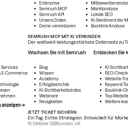
Enterprise
Mitbewerberanaly
Semrush MCP
Marktanalyse
Semrush API
Lokale SEO
Unsere Daten
KI-Sentiment der 
Demo vereinbaren
Backlink-Analyse
SEMRUSH MCP MIT KI VERBINDEN
Der weltweit leistungsstärkste Datensatz zu Tra
Wachsen Sie mit Semrush
Entdecken Sie k
 Services
Blog
KI-Sichtbar
 & E-Commerce
Wissen
SEO-Check
Academy
Website-Tra
chnologie
Erfolgsberichte
Keyword-To
wesen
KI-Sichtbarkeitsindex
Backlink-C
rnehmen
Webinare
Top-Website
Neuigkeiten
Weitere kos
n anzeigen
JETZT TICKET SICHERN
Ein Tag. Echte Strategien. Entwickelt für Marke
13. Oktober 2026
London, UK