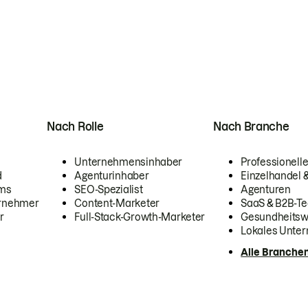
Nach Rolle
Nach Branche
Unternehmensinhaber
Professionelle
d
Agenturinhaber
Einzelhandel
ams
SEO-Spezialist
Agenturen
ernehmer
Content-Marketer
SaaS & B2B-Te
r
Full-Stack-Growth-Marketer
Gesundheits
Lokales Unte
Alle Branche