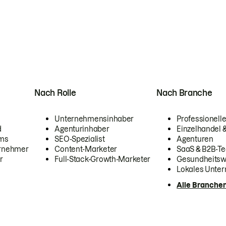
Nach Rolle
Nach Branche
Unternehmensinhaber
Professionelle
d
Agenturinhaber
Einzelhandel
ams
SEO-Spezialist
Agenturen
ernehmer
Content-Marketer
SaaS & B2B-Te
r
Full-Stack-Growth-Marketer
Gesundheits
Lokales Unte
Alle Branche