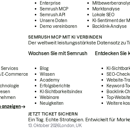
Enterprise
Mitbewerberanaly
Semrush MCP
Marktanalyse
Semrush API
Lokale SEO
Unsere Daten
KI-Sentiment der 
Demo vereinbaren
Backlink-Analyse
SEMRUSH MCP MIT KI VERBINDEN
Der weltweit leistungsstärkste Datensatz zu Tra
Wachsen Sie mit Semrush
Entdecken Sie k
 Services
Blog
KI-Sichtbar
 & E-Commerce
Wissen
SEO-Check
Academy
Website-Tra
chnologie
Erfolgsberichte
Keyword-To
wesen
KI-Sichtbarkeitsindex
Backlink-C
rnehmen
Webinare
Top-Website
Neuigkeiten
Weitere kos
n anzeigen
JETZT TICKET SICHERN
Ein Tag. Echte Strategien. Entwickelt für Marke
13. Oktober 2026
London, UK