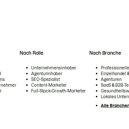
Nach Rolle
Nach Branche
Unternehmensinhaber
Professionelle
d
Agenturinhaber
Einzelhandel
ams
SEO-Spezialist
Agenturen
ernehmer
Content-Marketer
SaaS & B2B-Te
r
Full-Stack-Growth-Marketer
Gesundheits
Lokales Unte
Alle Branche