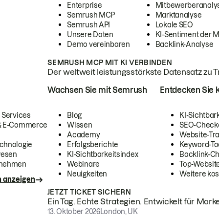
Enterprise
Mitbewerberanaly
Semrush MCP
Marktanalyse
Semrush API
Lokale SEO
Unsere Daten
KI-Sentiment der 
Demo vereinbaren
Backlink-Analyse
SEMRUSH MCP MIT KI VERBINDEN
Der weltweit leistungsstärkste Datensatz zu Tra
Wachsen Sie mit Semrush
Entdecken Sie k
 Services
Blog
KI-Sichtbar
 & E-Commerce
Wissen
SEO-Check
Academy
Website-Tra
chnologie
Erfolgsberichte
Keyword-To
wesen
KI-Sichtbarkeitsindex
Backlink-C
rnehmen
Webinare
Top-Website
Neuigkeiten
Weitere kos
n anzeigen
JETZT TICKET SICHERN
Ein Tag. Echte Strategien. Entwickelt für Marke
13. Oktober 2026
London, UK