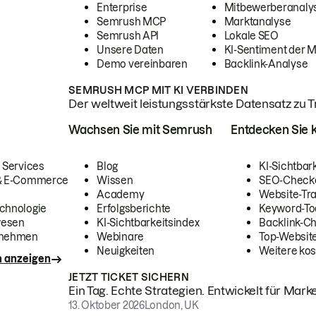
Enterprise
Mitbewerberanaly
Semrush MCP
Marktanalyse
Semrush API
Lokale SEO
Unsere Daten
KI-Sentiment der 
Demo vereinbaren
Backlink-Analyse
SEMRUSH MCP MIT KI VERBINDEN
Der weltweit leistungsstärkste Datensatz zu Tra
Wachsen Sie mit Semrush
Entdecken Sie k
 Services
Blog
KI-Sichtbar
 & E-Commerce
Wissen
SEO-Check
Academy
Website-Tra
chnologie
Erfolgsberichte
Keyword-To
wesen
KI-Sichtbarkeitsindex
Backlink-C
rnehmen
Webinare
Top-Website
Neuigkeiten
Weitere kos
n anzeigen
JETZT TICKET SICHERN
Ein Tag. Echte Strategien. Entwickelt für Marke
13. Oktober 2026
London, UK