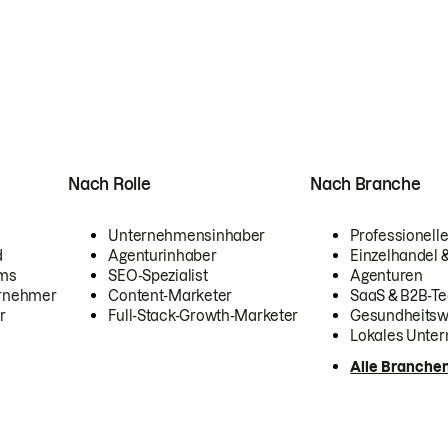
Nach Rolle
Nach Branche
Unternehmensinhaber
Professionelle
d
Agenturinhaber
Einzelhandel
ams
SEO-Spezialist
Agenturen
ernehmer
Content-Marketer
SaaS & B2B-Te
r
Full-Stack-Growth-Marketer
Gesundheits
Lokales Unte
Alle Branche