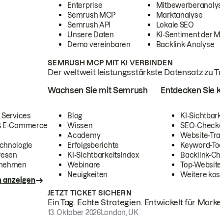
Enterprise
Mitbewerberanaly
Semrush MCP
Marktanalyse
Semrush API
Lokale SEO
Unsere Daten
KI-Sentiment der 
Demo vereinbaren
Backlink-Analyse
SEMRUSH MCP MIT KI VERBINDEN
Der weltweit leistungsstärkste Datensatz zu Tra
Wachsen Sie mit Semrush
Entdecken Sie k
 Services
Blog
KI-Sichtbar
 & E-Commerce
Wissen
SEO-Check
Academy
Website-Tra
chnologie
Erfolgsberichte
Keyword-To
wesen
KI-Sichtbarkeitsindex
Backlink-C
rnehmen
Webinare
Top-Website
Neuigkeiten
Weitere kos
n anzeigen
JETZT TICKET SICHERN
Ein Tag. Echte Strategien. Entwickelt für Marke
13. Oktober 2026
London, UK