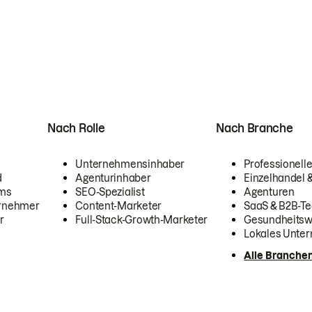
Nach Rolle
Nach Branche
Unternehmensinhaber
Professionelle
d
Agenturinhaber
Einzelhandel
ams
SEO-Spezialist
Agenturen
ernehmer
Content-Marketer
SaaS & B2B-Te
r
Full-Stack-Growth-Marketer
Gesundheits
Lokales Unte
Alle Branche