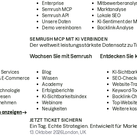
Enterprise
Mitbewerberanaly
Semrush MCP
Marktanalyse
Semrush API
Lokale SEO
Unsere Daten
KI-Sentiment der 
Demo vereinbaren
Backlink-Analyse
SEMRUSH MCP MIT KI VERBINDEN
Der weltweit leistungsstärkste Datensatz zu Tra
Wachsen Sie mit Semrush
Entdecken Sie k
 Services
Blog
KI-Sichtbar
 & E-Commerce
Wissen
SEO-Check
Academy
Website-Tra
chnologie
Erfolgsberichte
Keyword-To
wesen
KI-Sichtbarkeitsindex
Backlink-C
rnehmen
Webinare
Top-Website
Neuigkeiten
Weitere kos
n anzeigen
JETZT TICKET SICHERN
Ein Tag. Echte Strategien. Entwickelt für Marke
13. Oktober 2026
London, UK