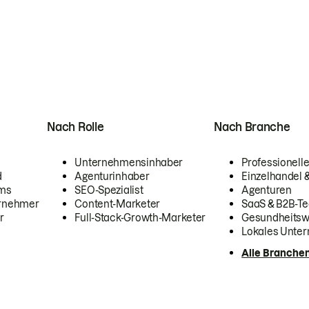
Nach Rolle
Nach Branche
Unternehmensinhaber
Professionelle
d
Agenturinhaber
Einzelhandel
ams
SEO-Spezialist
Agenturen
ernehmer
Content-Marketer
SaaS & B2B-Te
r
Full-Stack-Growth-Marketer
Gesundheits
Lokales Unte
Alle Branche