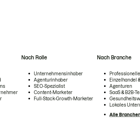
Nach Rolle
Nach Branche
Unternehmensinhaber
Professionelle
d
Agenturinhaber
Einzelhandel
ams
SEO-Spezialist
Agenturen
ernehmer
Content-Marketer
SaaS & B2B-Te
r
Full-Stack-Growth-Marketer
Gesundheits
Lokales Unte
Alle Branche