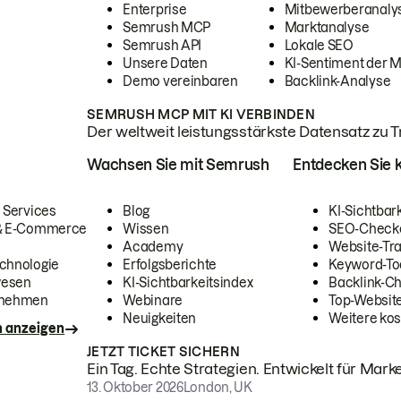
Enterprise
Mitbewerberanaly
Semrush MCP
Marktanalyse
Semrush API
Lokale SEO
Unsere Daten
KI-Sentiment der 
Demo vereinbaren
Backlink-Analyse
SEMRUSH MCP MIT KI VERBINDEN
Der weltweit leistungsstärkste Datensatz zu Tra
Wachsen Sie mit Semrush
Entdecken Sie k
 Services
Blog
KI-Sichtbar
 & E-Commerce
Wissen
SEO-Check
Academy
Website-Tra
chnologie
Erfolgsberichte
Keyword-To
wesen
KI-Sichtbarkeitsindex
Backlink-C
rnehmen
Webinare
Top-Website
Neuigkeiten
Weitere kos
n anzeigen
JETZT TICKET SICHERN
Ein Tag. Echte Strategien. Entwickelt für Marke
13. Oktober 2026
London, UK