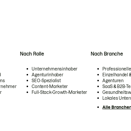
Nach Rolle
Nach Branche
Unternehmensinhaber
Professionelle
d
Agenturinhaber
Einzelhandel
ams
SEO-Spezialist
Agenturen
ernehmer
Content-Marketer
SaaS & B2B-Te
r
Full-Stack-Growth-Marketer
Gesundheits
Lokales Unte
Alle Branche