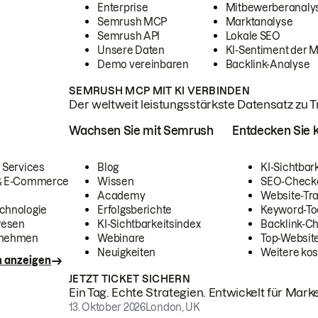
Enterprise
Mitbewerberanaly
Semrush MCP
Marktanalyse
Semrush API
Lokale SEO
Unsere Daten
KI-Sentiment der 
Demo vereinbaren
Backlink-Analyse
SEMRUSH MCP MIT KI VERBINDEN
Der weltweit leistungsstärkste Datensatz zu Tra
Wachsen Sie mit Semrush
Entdecken Sie k
 Services
Blog
KI-Sichtbar
 & E-Commerce
Wissen
SEO-Check
Academy
Website-Tra
chnologie
Erfolgsberichte
Keyword-To
wesen
KI-Sichtbarkeitsindex
Backlink-C
rnehmen
Webinare
Top-Website
Neuigkeiten
Weitere kos
n anzeigen
JETZT TICKET SICHERN
Ein Tag. Echte Strategien. Entwickelt für Marke
13. Oktober 2026
London, UK