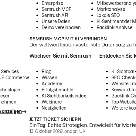
Enterprise
Mitbewerberanaly
Semrush MCP
Marktanalyse
Semrush API
Lokale SEO
Unsere Daten
KI-Sentiment der 
Demo vereinbaren
Backlink-Analyse
SEMRUSH MCP MIT KI VERBINDEN
Der weltweit leistungsstärkste Datensatz zu Tra
Wachsen Sie mit Semrush
Entdecken Sie k
 Services
Blog
KI-Sichtbar
 & E-Commerce
Wissen
SEO-Check
Academy
Website-Tra
chnologie
Erfolgsberichte
Keyword-To
wesen
KI-Sichtbarkeitsindex
Backlink-C
rnehmen
Webinare
Top-Website
Neuigkeiten
Weitere kos
n anzeigen
JETZT TICKET SICHERN
Ein Tag. Echte Strategien. Entwickelt für Marke
13. Oktober 2026
London, UK