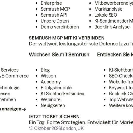
Enterprise
Mitbewerberanaly
Semrush MCP
Marktanalyse
Semrush API
Lokale SEO
Unsere Daten
KI-Sentiment der 
Demo vereinbaren
Backlink-Analyse
SEMRUSH MCP MIT KI VERBINDEN
Der weltweit leistungsstärkste Datensatz zu Tra
Wachsen Sie mit Semrush
Entdecken Sie k
 Services
Blog
KI-Sichtbar
 & E-Commerce
Wissen
SEO-Check
Academy
Website-Tra
chnologie
Erfolgsberichte
Keyword-To
wesen
KI-Sichtbarkeitsindex
Backlink-C
rnehmen
Webinare
Top-Website
Neuigkeiten
Weitere kos
n anzeigen
JETZT TICKET SICHERN
Ein Tag. Echte Strategien. Entwickelt für Marke
13. Oktober 2026
London, UK