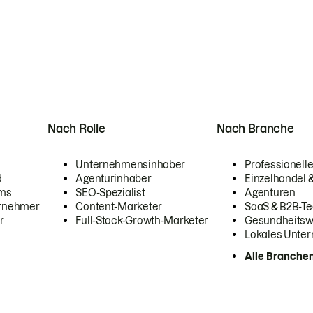
Nach Rolle
Nach Branche
Unternehmensinhaber
Professionelle
d
Agenturinhaber
Einzelhandel
ams
SEO-Spezialist
Agenturen
ernehmer
Content-Marketer
SaaS & B2B-Te
r
Full-Stack-Growth-Marketer
Gesundheits
Lokales Unte
Alle Branche