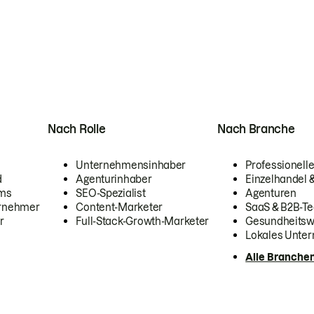
Nach Rolle
Nach Branche
Unternehmensinhaber
Professionelle
d
Agenturinhaber
Einzelhandel
ams
SEO-Spezialist
Agenturen
ernehmer
Content-Marketer
SaaS & B2B-Te
r
Full-Stack-Growth-Marketer
Gesundheits
Lokales Unte
Alle Branche