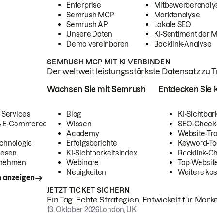
Enterprise
Mitbewerberanaly
Semrush MCP
Marktanalyse
Semrush API
Lokale SEO
Unsere Daten
KI-Sentiment der 
Demo vereinbaren
Backlink-Analyse
SEMRUSH MCP MIT KI VERBINDEN
Der weltweit leistungsstärkste Datensatz zu Tra
Wachsen Sie mit Semrush
Entdecken Sie k
 Services
Blog
KI-Sichtbar
 & E-Commerce
Wissen
SEO-Check
Academy
Website-Tra
chnologie
Erfolgsberichte
Keyword-To
wesen
KI-Sichtbarkeitsindex
Backlink-C
rnehmen
Webinare
Top-Website
Neuigkeiten
Weitere kos
n anzeigen
JETZT TICKET SICHERN
Ein Tag. Echte Strategien. Entwickelt für Marke
13. Oktober 2026
London, UK