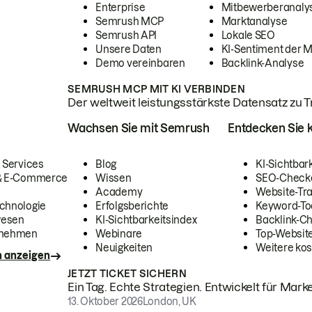
Enterprise
Mitbewerberanaly
Semrush MCP
Marktanalyse
Semrush API
Lokale SEO
Unsere Daten
KI-Sentiment der 
Demo vereinbaren
Backlink-Analyse
SEMRUSH MCP MIT KI VERBINDEN
Der weltweit leistungsstärkste Datensatz zu Tra
Wachsen Sie mit Semrush
Entdecken Sie k
 Services
Blog
KI-Sichtbar
 & E-Commerce
Wissen
SEO-Check
Academy
Website-Tra
chnologie
Erfolgsberichte
Keyword-To
wesen
KI-Sichtbarkeitsindex
Backlink-C
rnehmen
Webinare
Top-Website
Neuigkeiten
Weitere kos
n anzeigen
JETZT TICKET SICHERN
Ein Tag. Echte Strategien. Entwickelt für Marke
13. Oktober 2026
London, UK