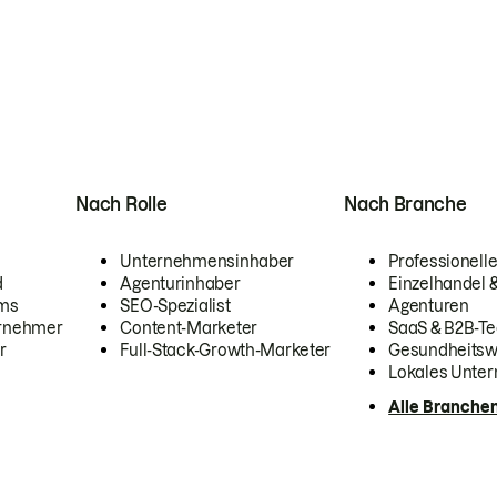
Nach Rolle
Nach Branche
Unternehmensinhaber
Professionelle
d
Agenturinhaber
Einzelhandel
ams
SEO-Spezialist
Agenturen
ernehmer
Content-Marketer
SaaS & B2B-Te
r
Full-Stack-Growth-Marketer
Gesundheits
Lokales Unte
Alle Branche