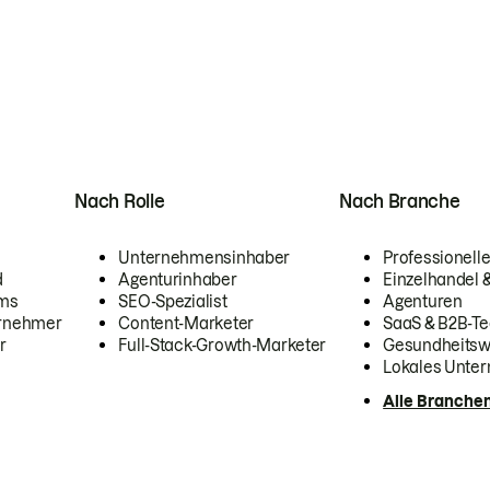
Nach Rolle
Nach Branche
Unternehmensinhaber
Professionelle
d
Agenturinhaber
Einzelhandel
ams
SEO-Spezialist
Agenturen
ernehmer
Content-Marketer
SaaS & B2B-Te
r
Full-Stack-Growth-Marketer
Gesundheits
Lokales Unte
Alle Branche