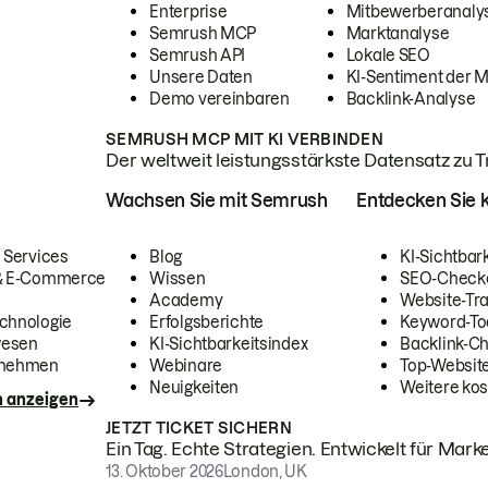
Enterprise
Mitbewerberanaly
Semrush MCP
Marktanalyse
Semrush API
Lokale SEO
Unsere Daten
KI-Sentiment der 
Demo vereinbaren
Backlink-Analyse
SEMRUSH MCP MIT KI VERBINDEN
Der weltweit leistungsstärkste Datensatz zu Tra
Wachsen Sie mit Semrush
Entdecken Sie k
 Services
Blog
KI-Sichtbar
 & E-Commerce
Wissen
SEO-Check
Academy
Website-Tra
chnologie
Erfolgsberichte
Keyword-To
wesen
KI-Sichtbarkeitsindex
Backlink-C
rnehmen
Webinare
Top-Website
Neuigkeiten
Weitere kos
n anzeigen
JETZT TICKET SICHERN
Ein Tag. Echte Strategien. Entwickelt für Marke
13. Oktober 2026
London, UK