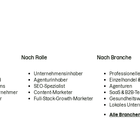
Nach Rolle
Nach Branche
Unternehmensinhaber
Professionelle
d
Agenturinhaber
Einzelhandel
ams
SEO-Spezialist
Agenturen
ernehmer
Content-Marketer
SaaS & B2B-Te
r
Full-Stack-Growth-Marketer
Gesundheits
Lokales Unte
Alle Branche