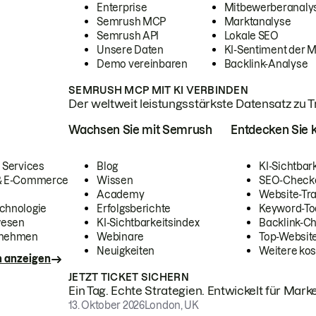
Enterprise
Mitbewerberanaly
Semrush MCP
Marktanalyse
Semrush API
Lokale SEO
Unsere Daten
KI-Sentiment der 
Demo vereinbaren
Backlink-Analyse
SEMRUSH MCP MIT KI VERBINDEN
Der weltweit leistungsstärkste Datensatz zu Tra
Wachsen Sie mit Semrush
Entdecken Sie k
 Services
Blog
KI-Sichtbar
 & E-Commerce
Wissen
SEO-Check
Academy
Website-Tra
chnologie
Erfolgsberichte
Keyword-To
wesen
KI-Sichtbarkeitsindex
Backlink-C
rnehmen
Webinare
Top-Website
Neuigkeiten
Weitere kos
n anzeigen
JETZT TICKET SICHERN
Ein Tag. Echte Strategien. Entwickelt für Marke
13. Oktober 2026
London, UK