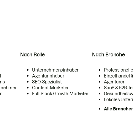
Nach Rolle
Nach Branche
Unternehmensinhaber
Professionelle
d
Agenturinhaber
Einzelhandel
ams
SEO-Spezialist
Agenturen
ernehmer
Content-Marketer
SaaS & B2B-Te
r
Full-Stack-Growth-Marketer
Gesundheits
Lokales Unte
Alle Branche