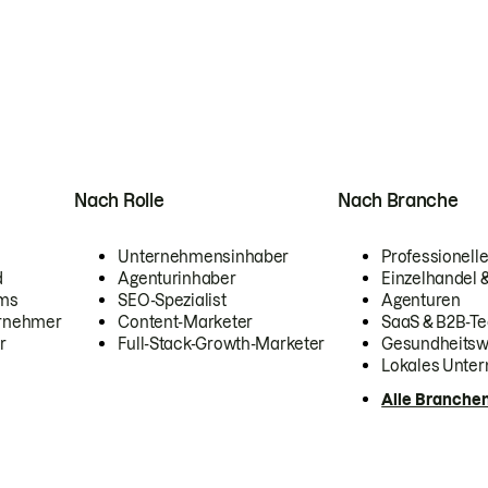
Nach Rolle
Nach Branche
Unternehmensinhaber
Professionelle
d
Agenturinhaber
Einzelhandel
ams
SEO-Spezialist
Agenturen
ernehmer
Content-Marketer
SaaS & B2B-Te
r
Full-Stack-Growth-Marketer
Gesundheits
Lokales Unte
Alle Branche