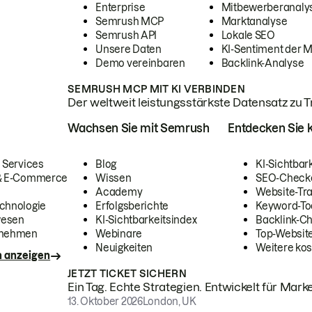
Enterprise
Mitbewerberanaly
Semrush MCP
Marktanalyse
Semrush API
Lokale SEO
Unsere Daten
KI-Sentiment der 
Demo vereinbaren
Backlink-Analyse
SEMRUSH MCP MIT KI VERBINDEN
Der weltweit leistungsstärkste Datensatz zu Tra
Wachsen Sie mit Semrush
Entdecken Sie k
 Services
Blog
KI-Sichtbar
 & E-Commerce
Wissen
SEO-Check
Academy
Website-Tra
chnologie
Erfolgsberichte
Keyword-To
wesen
KI-Sichtbarkeitsindex
Backlink-C
rnehmen
Webinare
Top-Website
Neuigkeiten
Weitere kos
n anzeigen
JETZT TICKET SICHERN
Ein Tag. Echte Strategien. Entwickelt für Marke
13. Oktober 2026
London, UK