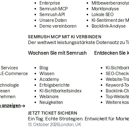
Enterprise
Mitbewerberanaly
Semrush MCP
Marktanalyse
Semrush API
Lokale SEO
Unsere Daten
KI-Sentiment der 
Demo vereinbaren
Backlink-Analyse
SEMRUSH MCP MIT KI VERBINDEN
Der weltweit leistungsstärkste Datensatz zu Tra
Wachsen Sie mit Semrush
Entdecken Sie k
 Services
Blog
KI-Sichtbar
 & E-Commerce
Wissen
SEO-Check
Academy
Website-Tra
chnologie
Erfolgsberichte
Keyword-To
wesen
KI-Sichtbarkeitsindex
Backlink-C
rnehmen
Webinare
Top-Website
Neuigkeiten
Weitere kos
n anzeigen
JETZT TICKET SICHERN
Ein Tag. Echte Strategien. Entwickelt für Marke
13. Oktober 2026
London, UK