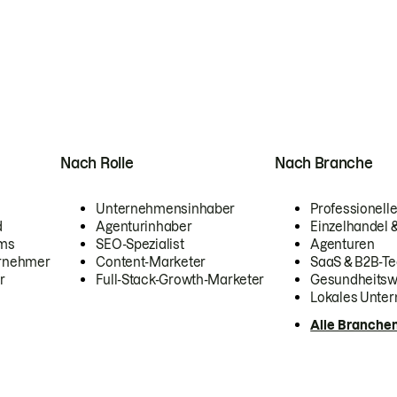
Nach Rolle
Nach Branche
Unternehmensinhaber
Professionelle
d
Agenturinhaber
Einzelhandel
ams
SEO-Spezialist
Agenturen
ernehmer
Content-Marketer
SaaS & B2B-Te
r
Full-Stack-Growth-Marketer
Gesundheits
Lokales Unte
Alle Branche