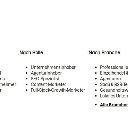
Nach Rolle
Nach Branche
Unternehmensinhaber
Professionelle
d
Agenturinhaber
Einzelhandel
ams
SEO-Spezialist
Agenturen
ernehmer
Content-Marketer
SaaS & B2B-Te
r
Full-Stack-Growth-Marketer
Gesundheits
Lokales Unte
Alle Branche