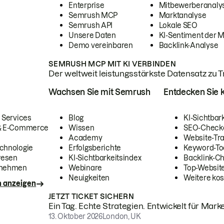
Enterprise
Mitbewerberanaly
Semrush MCP
Marktanalyse
Semrush API
Lokale SEO
Unsere Daten
KI-Sentiment der 
Demo vereinbaren
Backlink-Analyse
SEMRUSH MCP MIT KI VERBINDEN
Der weltweit leistungsstärkste Datensatz zu Tra
Wachsen Sie mit Semrush
Entdecken Sie k
 Services
Blog
KI-Sichtbar
 & E-Commerce
Wissen
SEO-Check
Academy
Website-Tra
chnologie
Erfolgsberichte
Keyword-To
wesen
KI-Sichtbarkeitsindex
Backlink-C
rnehmen
Webinare
Top-Website
Neuigkeiten
Weitere kos
n anzeigen
JETZT TICKET SICHERN
Ein Tag. Echte Strategien. Entwickelt für Marke
13. Oktober 2026
London, UK