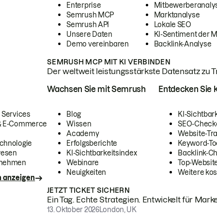
Enterprise
Mitbewerberanaly
Semrush MCP
Marktanalyse
Semrush API
Lokale SEO
Unsere Daten
KI-Sentiment der 
Demo vereinbaren
Backlink-Analyse
SEMRUSH MCP MIT KI VERBINDEN
Der weltweit leistungsstärkste Datensatz zu Tra
Wachsen Sie mit Semrush
Entdecken Sie k
 Services
Blog
KI-Sichtbar
 & E-Commerce
Wissen
SEO-Check
Academy
Website-Tra
chnologie
Erfolgsberichte
Keyword-To
wesen
KI-Sichtbarkeitsindex
Backlink-C
rnehmen
Webinare
Top-Website
Neuigkeiten
Weitere kos
n anzeigen
JETZT TICKET SICHERN
Ein Tag. Echte Strategien. Entwickelt für Marke
13. Oktober 2026
London, UK