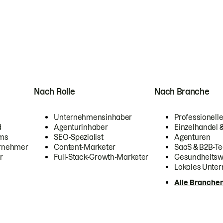
Nach Rolle
Nach Branche
Unternehmensinhaber
Professionelle
d
Agenturinhaber
Einzelhandel
ams
SEO-Spezialist
Agenturen
ernehmer
Content-Marketer
SaaS & B2B-Te
r
Full-Stack-Growth-Marketer
Gesundheits
Lokales Unte
Alle Branche