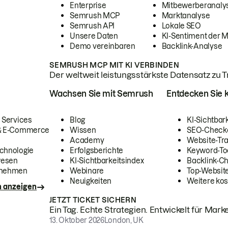
Enterprise
Mitbewerberanaly
Semrush MCP
Marktanalyse
Semrush API
Lokale SEO
Unsere Daten
KI-Sentiment der 
Demo vereinbaren
Backlink-Analyse
SEMRUSH MCP MIT KI VERBINDEN
Der weltweit leistungsstärkste Datensatz zu Tra
Wachsen Sie mit Semrush
Entdecken Sie k
 Services
Blog
KI-Sichtbar
 & E-Commerce
Wissen
SEO-Check
Academy
Website-Tra
chnologie
Erfolgsberichte
Keyword-To
wesen
KI-Sichtbarkeitsindex
Backlink-C
rnehmen
Webinare
Top-Website
Neuigkeiten
Weitere kos
n anzeigen
JETZT TICKET SICHERN
Ein Tag. Echte Strategien. Entwickelt für Marke
13. Oktober 2026
London, UK