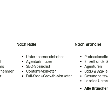
Nach Rolle
Nach Branche
Unternehmensinhaber
Professionelle
d
Agenturinhaber
Einzelhandel
ams
SEO-Spezialist
Agenturen
ernehmer
Content-Marketer
SaaS & B2B-Te
r
Full-Stack-Growth-Marketer
Gesundheits
Lokales Unte
Alle Branche