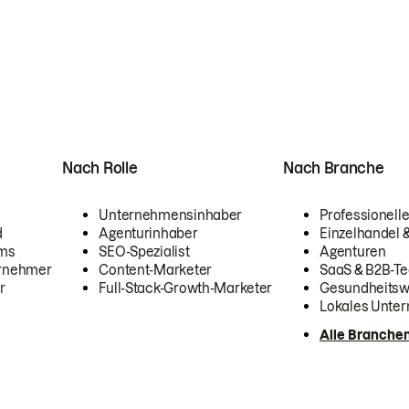
Nach Rolle
Nach Branche
Unternehmensinhaber
Professionelle
d
Agenturinhaber
Einzelhandel
ams
SEO-Spezialist
Agenturen
ernehmer
Content-Marketer
SaaS & B2B-Te
r
Full-Stack-Growth-Marketer
Gesundheits
Lokales Unte
Alle Branche