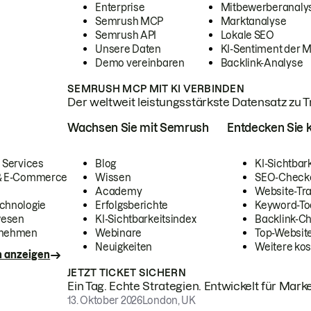
Enterprise
Mitbewerberanaly
Semrush MCP
Marktanalyse
Semrush API
Lokale SEO
Unsere Daten
KI-Sentiment der 
Demo vereinbaren
Backlink-Analyse
SEMRUSH MCP MIT KI VERBINDEN
Der weltweit leistungsstärkste Datensatz zu Tra
Wachsen Sie mit Semrush
Entdecken Sie k
 Services
Blog
KI-Sichtbar
 & E-Commerce
Wissen
SEO-Check
Academy
Website-Tra
chnologie
Erfolgsberichte
Keyword-To
wesen
KI-Sichtbarkeitsindex
Backlink-C
rnehmen
Webinare
Top-Website
Neuigkeiten
Weitere kos
n anzeigen
JETZT TICKET SICHERN
Ein Tag. Echte Strategien. Entwickelt für Marke
13. Oktober 2026
London, UK