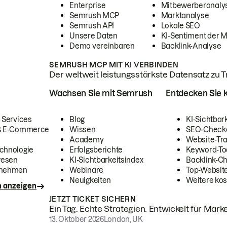
Enterprise
Mitbewerberanaly
Semrush MCP
Marktanalyse
Semrush API
Lokale SEO
Unsere Daten
KI-Sentiment der 
Demo vereinbaren
Backlink-Analyse
SEMRUSH MCP MIT KI VERBINDEN
Der weltweit leistungsstärkste Datensatz zu Tra
Wachsen Sie mit Semrush
Entdecken Sie k
 Services
Blog
KI-Sichtbar
 & E-Commerce
Wissen
SEO-Check
Academy
Website-Tra
chnologie
Erfolgsberichte
Keyword-To
wesen
KI-Sichtbarkeitsindex
Backlink-C
rnehmen
Webinare
Top-Website
Neuigkeiten
Weitere kos
n anzeigen
JETZT TICKET SICHERN
Ein Tag. Echte Strategien. Entwickelt für Marke
13. Oktober 2026
London, UK