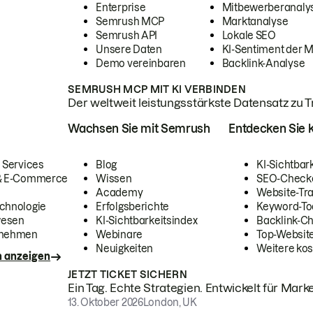
Enterprise
Mitbewerberanaly
Semrush MCP
Marktanalyse
Semrush API
Lokale SEO
Unsere Daten
KI-Sentiment der 
Demo vereinbaren
Backlink-Analyse
SEMRUSH MCP MIT KI VERBINDEN
Der weltweit leistungsstärkste Datensatz zu Tra
Wachsen Sie mit Semrush
Entdecken Sie k
 Services
Blog
KI-Sichtbar
 & E-Commerce
Wissen
SEO-Check
Academy
Website-Tra
chnologie
Erfolgsberichte
Keyword-To
wesen
KI-Sichtbarkeitsindex
Backlink-C
rnehmen
Webinare
Top-Website
Neuigkeiten
Weitere kos
n anzeigen
JETZT TICKET SICHERN
Ein Tag. Echte Strategien. Entwickelt für Marke
13. Oktober 2026
London, UK