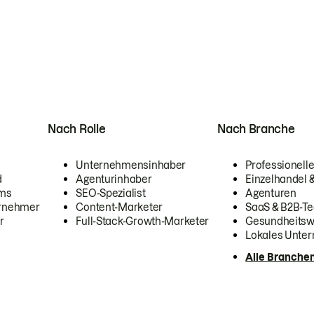
Nach Rolle
Nach Branche
Unternehmensinhaber
Professionelle
d
Agenturinhaber
Einzelhandel
ams
SEO-Spezialist
Agenturen
ernehmer
Content-Marketer
SaaS & B2B-Te
r
Full-Stack-Growth-Marketer
Gesundheits
Lokales Unte
Alle Branche