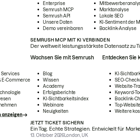
Enterprise
Mitbewerberanaly
Semrush MCP
Marktanalyse
Semrush API
Lokale SEO
Unsere Daten
KI-Sentiment der 
Demo vereinbaren
Backlink-Analyse
SEMRUSH MCP MIT KI VERBINDEN
Der weltweit leistungsstärkste Datensatz zu Tra
Wachsen Sie mit Semrush
Entdecken Sie k
 Services
Blog
KI-Sichtbar
 & E-Commerce
Wissen
SEO-Check
Academy
Website-Tra
chnologie
Erfolgsberichte
Keyword-To
wesen
KI-Sichtbarkeitsindex
Backlink-C
rnehmen
Webinare
Top-Website
Neuigkeiten
Weitere kos
n anzeigen
JETZT TICKET SICHERN
Ein Tag. Echte Strategien. Entwickelt für Marke
13. Oktober 2026
London, UK