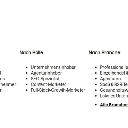
Nach Rolle
Nach Branche
Unternehmensinhaber
Professionelle
d
Agenturinhaber
Einzelhandel
ams
SEO-Spezialist
Agenturen
ernehmer
Content-Marketer
SaaS & B2B-Te
r
Full-Stack-Growth-Marketer
Gesundheits
Lokales Unte
Alle Branche