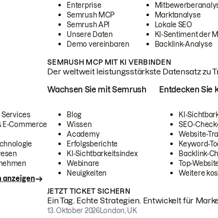
Enterprise
Mitbewerberanaly
Semrush MCP
Marktanalyse
Semrush API
Lokale SEO
Unsere Daten
KI-Sentiment der 
Demo vereinbaren
Backlink-Analyse
SEMRUSH MCP MIT KI VERBINDEN
Der weltweit leistungsstärkste Datensatz zu Tra
Wachsen Sie mit Semrush
Entdecken Sie k
 Services
Blog
KI-Sichtbar
 & E-Commerce
Wissen
SEO-Check
Academy
Website-Tra
chnologie
Erfolgsberichte
Keyword-To
wesen
KI-Sichtbarkeitsindex
Backlink-C
rnehmen
Webinare
Top-Website
Neuigkeiten
Weitere kos
n anzeigen
JETZT TICKET SICHERN
Ein Tag. Echte Strategien. Entwickelt für Marke
13. Oktober 2026
London, UK