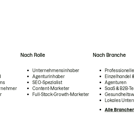
Nach Rolle
Nach Branche
Unternehmensinhaber
Professionelle
d
Agenturinhaber
Einzelhandel
ams
SEO-Spezialist
Agenturen
ernehmer
Content-Marketer
SaaS & B2B-Te
r
Full-Stack-Growth-Marketer
Gesundheits
Lokales Unte
Alle Branche