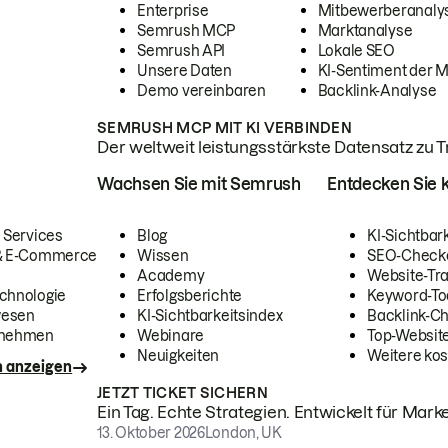
Enterprise
Mitbewerberanaly
Semrush MCP
Marktanalyse
Semrush API
Lokale SEO
Unsere Daten
KI-Sentiment der 
Demo vereinbaren
Backlink-Analyse
SEMRUSH MCP MIT KI VERBINDEN
Der weltweit leistungsstärkste Datensatz zu Tra
Wachsen Sie mit Semrush
Entdecken Sie k
 Services
Blog
KI-Sichtbar
 & E-Commerce
Wissen
SEO-Check
Academy
Website-Tra
chnologie
Erfolgsberichte
Keyword-To
wesen
KI-Sichtbarkeitsindex
Backlink-C
rnehmen
Webinare
Top-Website
Neuigkeiten
Weitere kos
n anzeigen
JETZT TICKET SICHERN
Ein Tag. Echte Strategien. Entwickelt für Marke
13. Oktober 2026
London, UK