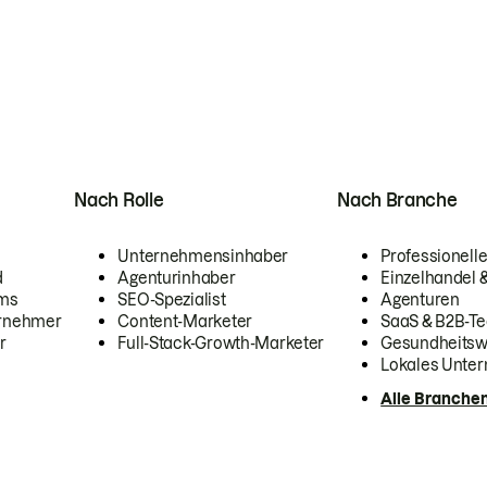
Nach Rolle
Nach Branche
Unternehmensinhaber
Professionelle
d
Agenturinhaber
Einzelhandel
ams
SEO-Spezialist
Agenturen
ernehmer
Content-Marketer
SaaS & B2B-Te
r
Full-Stack-Growth-Marketer
Gesundheits
Lokales Unte
Alle Branche