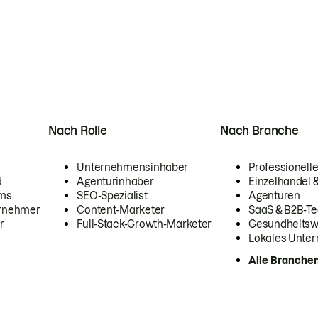
Nach Rolle
Nach Branche
Unternehmensinhaber
Professionelle
d
Agenturinhaber
Einzelhandel
ams
SEO-Spezialist
Agenturen
ernehmer
Content-Marketer
SaaS & B2B-Te
r
Full-Stack-Growth-Marketer
Gesundheits
Lokales Unte
Alle Branche