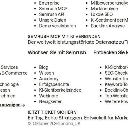
Enterprise
Mitbewerberanaly
Semrush MCP
Marktanalyse
Semrush API
Lokale SEO
Unsere Daten
KI-Sentiment der 
Demo vereinbaren
Backlink-Analyse
SEMRUSH MCP MIT KI VERBINDEN
Der weltweit leistungsstärkste Datensatz zu Tra
Wachsen Sie mit Semrush
Entdecken Sie k
 Services
Blog
KI-Sichtbar
 & E-Commerce
Wissen
SEO-Check
Academy
Website-Tra
chnologie
Erfolgsberichte
Keyword-To
wesen
KI-Sichtbarkeitsindex
Backlink-C
rnehmen
Webinare
Top-Website
Neuigkeiten
Weitere kos
n anzeigen
JETZT TICKET SICHERN
Ein Tag. Echte Strategien. Entwickelt für Marke
13. Oktober 2026
London, UK