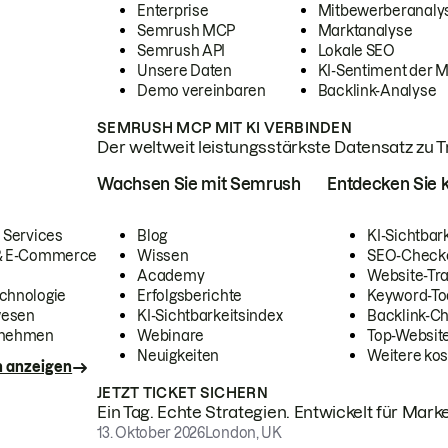
Enterprise
Mitbewerberanaly
Semrush MCP
Marktanalyse
Semrush API
Lokale SEO
Unsere Daten
KI-Sentiment der 
Demo vereinbaren
Backlink-Analyse
SEMRUSH MCP MIT KI VERBINDEN
Der weltweit leistungsstärkste Datensatz zu Tra
Wachsen Sie mit Semrush
Entdecken Sie k
 Services
Blog
KI-Sichtbar
 & E-Commerce
Wissen
SEO-Check
Academy
Website-Tra
chnologie
Erfolgsberichte
Keyword-To
wesen
KI-Sichtbarkeitsindex
Backlink-C
rnehmen
Webinare
Top-Website
Neuigkeiten
Weitere kos
n anzeigen
JETZT TICKET SICHERN
Ein Tag. Echte Strategien. Entwickelt für Marke
13. Oktober 2026
London, UK