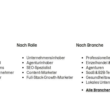
Nach Rolle
Nach Branche
Unternehmensinhaber
Professionelle
d
Agenturinhaber
Einzelhandel
ams
SEO-Spezialist
Agenturen
ernehmer
Content-Marketer
SaaS & B2B-Te
r
Full-Stack-Growth-Marketer
Gesundheits
Lokales Unte
Alle Branche