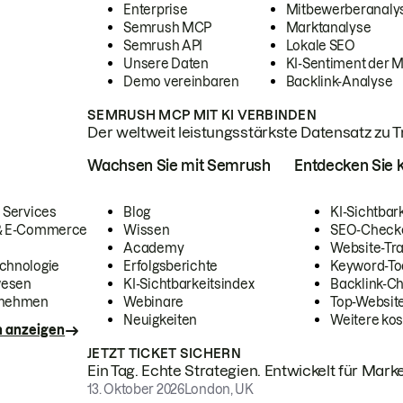
Enterprise
Mitbewerberanaly
Semrush MCP
Marktanalyse
Semrush API
Lokale SEO
Unsere Daten
KI-Sentiment der 
Demo vereinbaren
Backlink-Analyse
SEMRUSH MCP MIT KI VERBINDEN
Der weltweit leistungsstärkste Datensatz zu Tra
Wachsen Sie mit Semrush
Entdecken Sie k
 Services
Blog
KI-Sichtbar
 & E-Commerce
Wissen
SEO-Check
Academy
Website-Tra
chnologie
Erfolgsberichte
Keyword-To
wesen
KI-Sichtbarkeitsindex
Backlink-C
rnehmen
Webinare
Top-Website
Neuigkeiten
Weitere kos
n anzeigen
JETZT TICKET SICHERN
Ein Tag. Echte Strategien. Entwickelt für Marke
13. Oktober 2026
London, UK