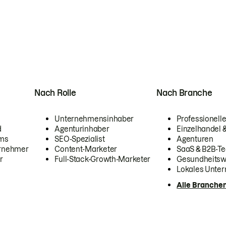
Nach Rolle
Nach Branche
Unternehmensinhaber
Professionelle
d
Agenturinhaber
Einzelhandel
ams
SEO-Spezialist
Agenturen
ernehmer
Content-Marketer
SaaS & B2B-Te
r
Full-Stack-Growth-Marketer
Gesundheits
Lokales Unte
Alle Branche