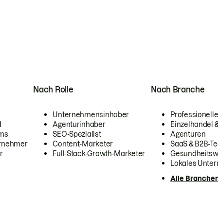
Nach Rolle
Nach Branche
Unternehmensinhaber
Professionelle
d
Agenturinhaber
Einzelhandel
ams
SEO-Spezialist
Agenturen
ernehmer
Content-Marketer
SaaS & B2B-Te
r
Full-Stack-Growth-Marketer
Gesundheits
Lokales Unte
Alle Branche