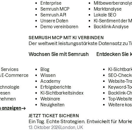
Enterprise
Mitbewerberanaly
Semrush MCP
Marktanalyse
Semrush API
Lokale SEO
Unsere Daten
KI-Sentiment der 
Demo vereinbaren
Backlink-Analyse
SEMRUSH MCP MIT KI VERBINDEN
Der weltweit leistungsstärkste Datensatz zu Tra
Wachsen Sie mit Semrush
Entdecken Sie k
 Services
Blog
KI-Sichtbar
 & E-Commerce
Wissen
SEO-Check
Academy
Website-Tra
chnologie
Erfolgsberichte
Keyword-To
wesen
KI-Sichtbarkeitsindex
Backlink-C
rnehmen
Webinare
Top-Website
Neuigkeiten
Weitere kos
n anzeigen
JETZT TICKET SICHERN
Ein Tag. Echte Strategien. Entwickelt für Marke
13. Oktober 2026
London, UK