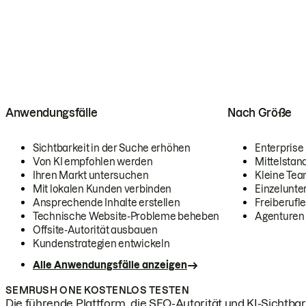
Anwendungsfälle
Nach Größe
Sichtbarkeit in der Suche erhöhen
Enterprise
Von KI empfohlen werden
Mittelstan
Ihren Markt untersuchen
Kleine Te
Mit lokalen Kunden verbinden
Einzelunt
Ansprechende Inhalte erstellen
Freiberufle
Technische Website-Probleme beheben
Agenturen
Offsite-Autorität ausbauen
Kundenstrategien entwickeln
Alle Anwendungsfälle anzeigen
SEMRUSH ONE KOSTENLOS TESTEN
Die führende Plattform, die SEO-Autorität und KI-Sichtbark