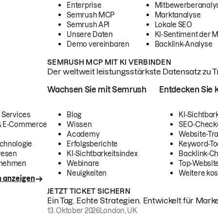
Enterprise
Mitbewerberanaly
Semrush MCP
Marktanalyse
Semrush API
Lokale SEO
Unsere Daten
KI-Sentiment der 
Demo vereinbaren
Backlink-Analyse
SEMRUSH MCP MIT KI VERBINDEN
Der weltweit leistungsstärkste Datensatz zu Tra
Wachsen Sie mit Semrush
Entdecken Sie k
 Services
Blog
KI-Sichtbar
 & E-Commerce
Wissen
SEO-Check
Academy
Website-Tra
chnologie
Erfolgsberichte
Keyword-To
wesen
KI-Sichtbarkeitsindex
Backlink-C
rnehmen
Webinare
Top-Website
Neuigkeiten
Weitere kos
n anzeigen
JETZT TICKET SICHERN
Ein Tag. Echte Strategien. Entwickelt für Marke
13. Oktober 2026
London, UK