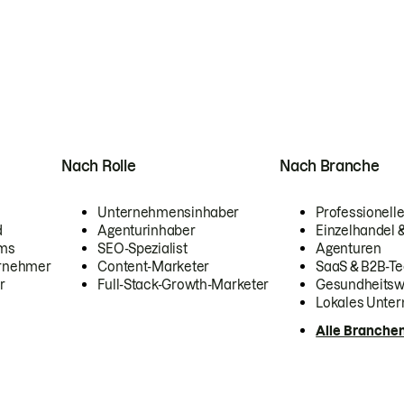
Nach Rolle
Nach Branche
Unternehmensinhaber
Professionelle
d
Agenturinhaber
Einzelhandel
ams
SEO-Spezialist
Agenturen
ernehmer
Content-Marketer
SaaS & B2B-Te
r
Full-Stack-Growth-Marketer
Gesundheits
Lokales Unte
Alle Branche