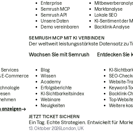
Enterprise
Mitbewerberanaly
Semrush MCP
Marktanalyse
Semrush API
Lokale SEO
Unsere Daten
KI-Sentiment der 
Demo vereinbaren
Backlink-Analyse
SEMRUSH MCP MIT KI VERBINDEN
Der weltweit leistungsstärkste Datensatz zu Tra
Wachsen Sie mit Semrush
Entdecken Sie k
 Services
Blog
KI-Sichtbar
 & E-Commerce
Wissen
SEO-Check
Academy
Website-Tra
chnologie
Erfolgsberichte
Keyword-To
wesen
KI-Sichtbarkeitsindex
Backlink-C
rnehmen
Webinare
Top-Website
Neuigkeiten
Weitere kos
n anzeigen
JETZT TICKET SICHERN
Ein Tag. Echte Strategien. Entwickelt für Marke
13. Oktober 2026
London, UK