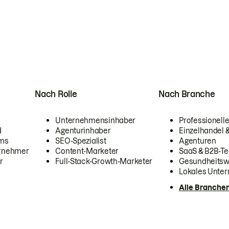
Nach Rolle
Nach Branche
Unternehmensinhaber
Professionelle
d
Agenturinhaber
Einzelhandel
ams
SEO-Spezialist
Agenturen
ernehmer
Content-Marketer
SaaS & B2B-Te
r
Full-Stack-Growth-Marketer
Gesundheits
Lokales Unte
Alle Branche