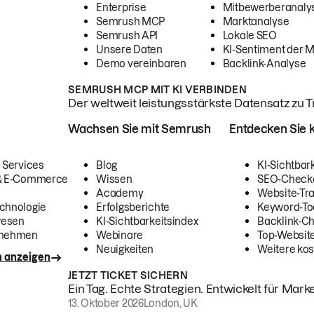
Enterprise
Mitbewerberanaly
Semrush MCP
Marktanalyse
Semrush API
Lokale SEO
Unsere Daten
KI-Sentiment der 
Demo vereinbaren
Backlink-Analyse
SEMRUSH MCP MIT KI VERBINDEN
Der weltweit leistungsstärkste Datensatz zu Tra
Wachsen Sie mit Semrush
Entdecken Sie k
 Services
Blog
KI-Sichtbar
 & E-Commerce
Wissen
SEO-Check
Academy
Website-Tra
chnologie
Erfolgsberichte
Keyword-To
wesen
KI-Sichtbarkeitsindex
Backlink-C
rnehmen
Webinare
Top-Website
Neuigkeiten
Weitere kos
n anzeigen
JETZT TICKET SICHERN
Ein Tag. Echte Strategien. Entwickelt für Marke
13. Oktober 2026
London, UK