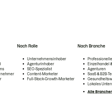
Nach Rolle
Nach Branche
Unternehmensinhaber
Professionelle
d
Agenturinhaber
Einzelhandel
ams
SEO-Spezialist
Agenturen
ernehmer
Content-Marketer
SaaS & B2B-Te
r
Full-Stack-Growth-Marketer
Gesundheits
Lokales Unte
Alle Branche